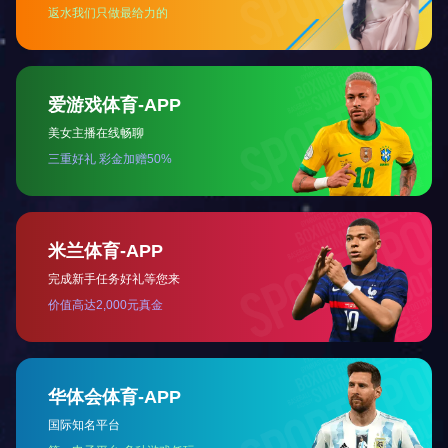
行业资讯
+MORE
03-24
03-24
03-11
招投标重大改革！招标人可以将EPC项目直接发
07-29
转发：重磅！刚刚住建部等13部门联合发文：推
07-01
转发《安徽省发展改革委关于积极应对疫情做好工
06-03
转发《关于进一步推进房屋建筑和市政工程建设领