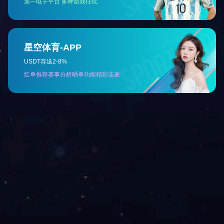
06-03
转发关于印发建筑工人实名制管理办法（试行）的
黄山学院文昌楼维修改
徽州碧桂园
备案许可证编号: 
开云手机平台-开云(中国) 版权所有© c
建议使